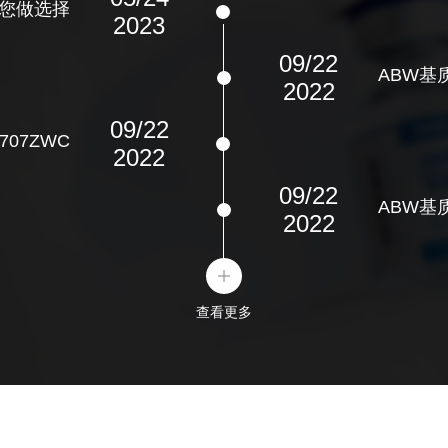
产品分析证明书中提供了血管
周。
”您做选择
2023-05
2023
推荐血管生成基质胶稀释比例及
0 40 基质胶µL 100 80 表
09/22
基质胶的铺板体积 细胞培养
ABW基质
11
2022
 200
胞分化吗？
小室放入24
09/22
养基定向分化完成的。模基生
有。下层培养
707ZWC
2022
82775）可以维持干细胞培
液的趋化作用
2023-05
。
放进培养板中
09/22
ABW基质
2022
11
铺细胞前，如果有液体穿过小室进入下室会对实验产生什么影响？
怎么避免铺胶
，建议每次操作时都准备复
由经验决定，
破，铺胶以后
查看更多
2023-05
11
我进行一次侵
法清晰地观察到凝胶现象，只
根据测试数量决定