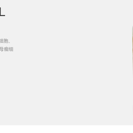
L
细胞、
经母瘤细