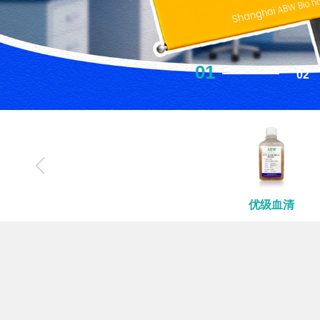
01
02
优级血清