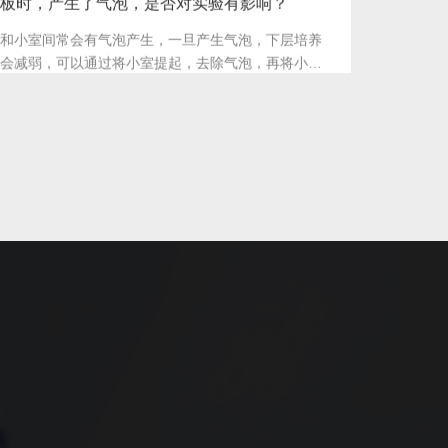
MEM可以培养细胞，但却做不了成管？
决于培养基中血管生成因子的浓度，ECM完全培养基
养基中血管生成因子较丰富，容易成管，我们推荐使用
行操作。
基质胶液面总是不平？或者有气泡？
胶时需要尽可能垂直加入，当刚加胶时出现明显的气
头轻触戳破，后续摇平即可。
板，可以保存多长时间？
质胶薄层包被后的培养板在4°C无菌环境下保存一