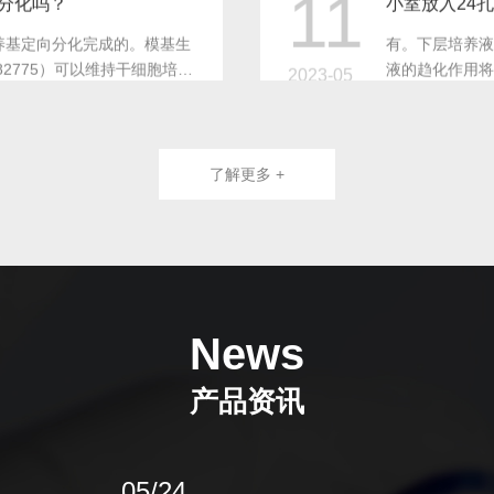
11
么办？
为什么我用D
饥饿细胞，第二天成管效果会
成管时间主要取
模基生物提供的血管生成实验
或肿瘤条件培
2023-05
了解更多 +
这类培养基进
11
为什么我铺的
好时，2-3小时开始成管，
首先，您在铺
如果使用原代内皮细胞而非永生
泡，可使用吸
2023-05
News
时。我们建议您首次实验时，
产品资讯
11
做血管生成实验，不同规格培养板基质胶铺板体积是多少？我可以稀释基质胶再铺板吗？
基质胶包被的
释基质胶，我们建议使用标准
经过模基生物基
05/24