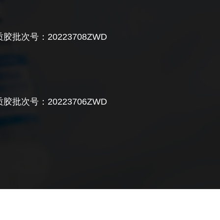
胶批次号：20223708ZWD
孔板时，产生了气泡，是否对实验有影响？
液和小室间常会有气泡产生，一旦产生气泡，下层培养
将会减弱，可以通过将小室提起，去除气泡，再将小室
。
胶批次号：20223706ZWD
时产生气泡？若产生气泡要怎么处理？
可以不用刻意避免，若铺胶时若产生气泡，可用枪头戳
左右摇摆使胶铺平。
袭实验需要需要准备多少基质胶？
。对于24孔板的transwell小室，我们建议使用将标