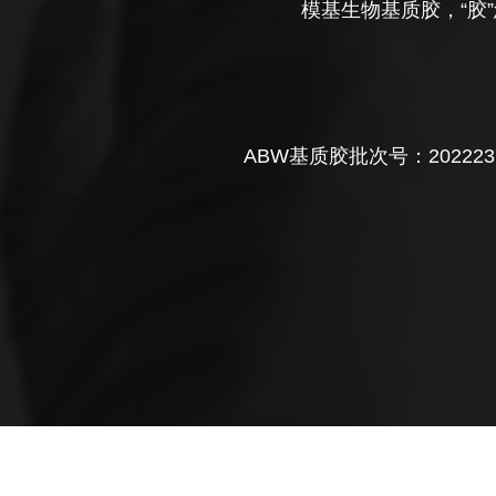
浓度基质胶进行血管生成分析，我们的
模基生物基质胶，“胶
2023-05
生成实验的相关数据。 表2 模基生物
方法（举例） 稀释比例 原液 2:1 DMEMµL 
3 模基生物推荐血管生成基质胶/稀释后
11
板规格 96孔 48孔 24孔 基质胶µL 50 100
模基生物基质胶能诱导ES/iPS细
诱导分化并不取决于基质胶，这是由培
ABW基质胶批次号：202223
物干细胞专用基质胶（货号：082777/0
2023-05
养，保持干性，有利于后续的定向分化
11
若存在该现象，实验结果可能存在误差
孔。
2023-05
11
我该怎么判断基质胶有没有凝固？
当基质胶被稀释到小于3mg/mL时，无